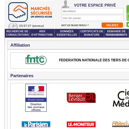
VOTRE ESPACE PRIVÉ
03:57:27
(serveur)
MOT DE PASSE PERDU ?
RECHERCHE DE
AVIS
DONNÉES
CERTIFICATS DE
DEMANDE DE
CONSULTATIONS
D'ATTRIBUTION
ESSENTIELLES
SIGNATURE
RENSEIGNEMENTS
Affiliation
FEDERATION NATIONALE DES TIERS DE
Partenaires